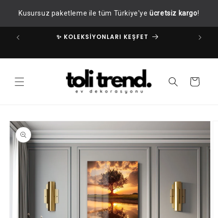
İçeriğe
Kusursuz paketleme ile tüm Türkiye'ye
ücretsiz kargo
!
atla
✨ KOLEKSİYONLARI KEŞFET
✧
Sepet
Ürün
bilgisine
atla