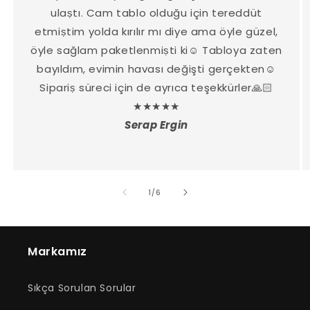
ulaṣtı. Cam tablo olduğu için tereddüt
etmiṣtim yolda kırılır mı diye ama öyle güzel,
öyle sağlam paketlenmiṣti ki☺️ Tabloya zaten
bayıldım, evimin havası değişti gerçekten☺️
Sipariṣ süreci için de ayrıca teşekkürler🙏🏻
★★★★★
Serap Ergin
/
1
/
6
Markamız
Sıkça Sorulan Sorular