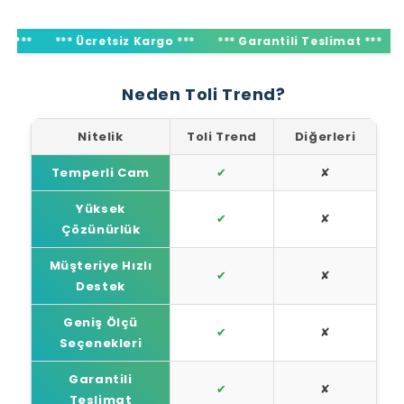
*
*** Ücretsiz Kargo ***
*** Garantili Teslimat ***
*** 
Neden Toli Trend?
Nitelik
Toli Trend
Diğerleri
Temperli Cam
✔
✘
Yüksek
✔
✘
Çözünürlük
Müşteriye Hızlı
✔
✘
Destek
Geniş Ölçü
✔
✘
Seçenekleri
Garantili
✔
✘
Teslimat