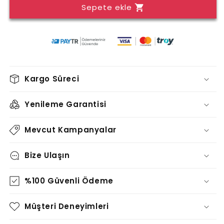
Sepete ekle
TABLO
TABLO
-
-
TT0681
TT0681
için
için
adedi
adedi
azaltın
artırın
Kargo Süreci
Yenileme Garantisi
Mevcut Kampanyalar
Bize Ulaşın
%100 Güvenli Ödeme
Müşteri Deneyimleri