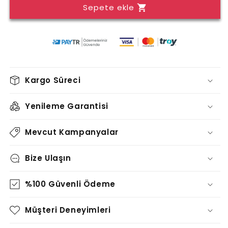
Sepete ekle
TABLO
TABLO
-
-
TT1599
TT1599
için
için
adedi
adedi
azaltın
artırın
Kargo Süreci
Yenileme Garantisi
Mevcut Kampanyalar
Bize Ulaşın
%100 Güvenli Ödeme
Müşteri Deneyimleri