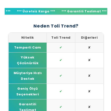
**
*** Ücretsiz Kargo ***
*** Garantili Teslimat ***
***
Neden Toli Trend?
Nitelik
Toli Trend
Diğerleri
Temperli Cam
✔
✘
Yüksek
✔
✘
Çözünürlük
Müşteriye Hızlı
✔
✘
Destek
Geniş Ölçü
✔
✘
Seçenekleri
Garantili
✔
✘
Teslimat