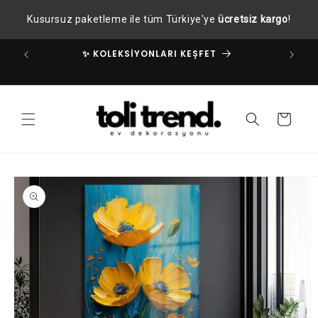
İçeriğe
Kusursuz paketleme ile tüm Türkiye'ye
ücretsiz kargo
!
atla
✨ KOLEKSİYONLARI KEŞFET
✧
Sepet
Ürün
bilgisine
atla