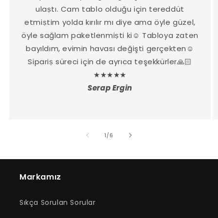
ulaṣtı. Cam tablo olduğu için tereddüt
etmiṣtim yolda kırılır mı diye ama öyle güzel,
öyle sağlam paketlenmiṣti ki☺️ Tabloya zaten
bayıldım, evimin havası değişti gerçekten☺️
Sipariṣ süreci için de ayrıca teşekkürler🙏🏻
★★★★★
Serap Ergin
/
1
/
6
Markamız
Sıkça Sorulan Sorular