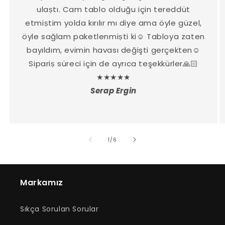
ulaṣtı. Cam tablo olduğu için tereddüt
etmiṣtim yolda kırılır mı diye ama öyle güzel,
öyle sağlam paketlenmiṣti ki☺️ Tabloya zaten
bayıldım, evimin havası değişti gerçekten☺️
Sipariṣ süreci için de ayrıca teşekkürler🙏🏻
★★★★★
Serap Ergin
/
1
/
6
Markamız
Sıkça Sorulan Sorular