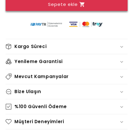
Sepete ekle
TABLO
TABLO
-
-
TT1628
TT1628
için
için
adedi
adedi
azaltın
artırın
Kargo Süreci
Yenileme Garantisi
Mevcut Kampanyalar
Bize Ulaşın
%100 Güvenli Ödeme
Müşteri Deneyimleri