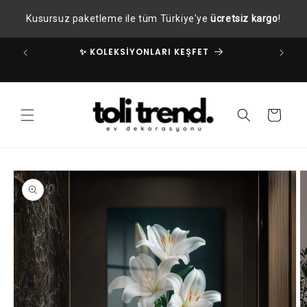
İçeriğe
Kusursuz paketleme ile tüm Türkiye'ye
ücretsiz kargo
!
atla
✨ KOLEKSİYONLARI KEŞFET
✧
Sepet
Ürün
bilgisine
atla