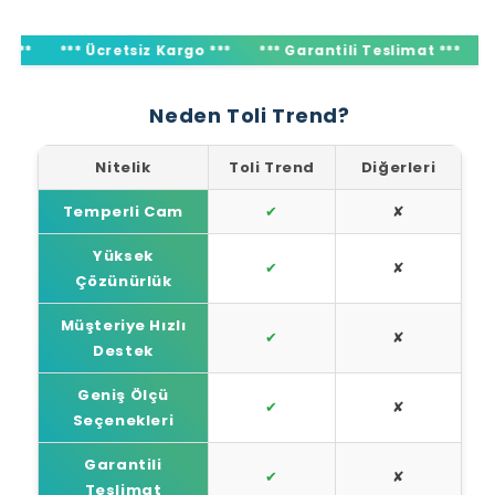
*** Ücretsiz Kargo ***
*** Garantili Teslimat ***
*** Ü
Neden Toli Trend?
Nitelik
Toli Trend
Diğerleri
Temperli Cam
✔
✘
Yüksek
✔
✘
Çözünürlük
Müşteriye Hızlı
✔
✘
Destek
Geniş Ölçü
✔
✘
Seçenekleri
Garantili
✔
✘
Teslimat