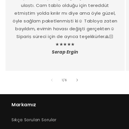
ulaṣtı. Cam tablo olduğu için tereddüt
etmiṣtim yolda kırılır mı diye ama öyle güzel,
öyle sağlam paketlenmiṣti ki☺️ Tabloya zaten
bayıldım, evimin havası değişti gerçekten☺️
Sipariṣ süreci için de ayrıca teşekkürler🙏🏻
★★★★★
Serap Ergin
/
1
/
6
Markamız
Sıkça Sorulan Sorular