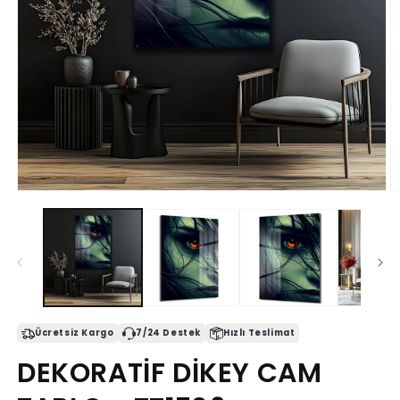
Medya
M
1
2
modda
m
oynatın
o
Ücretsiz Kargo
7/24 Destek
Hızlı Teslimat
DEKORATİF DİKEY CAM