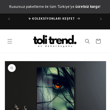
İçeriğe
Kusursuz paketleme ile tüm Türkiye'ye
ücretsiz kargo
!
atla
✨ KOLEKSİYONLARI KEŞFET
✧
Sepet
Ürün
bilgisine
atla