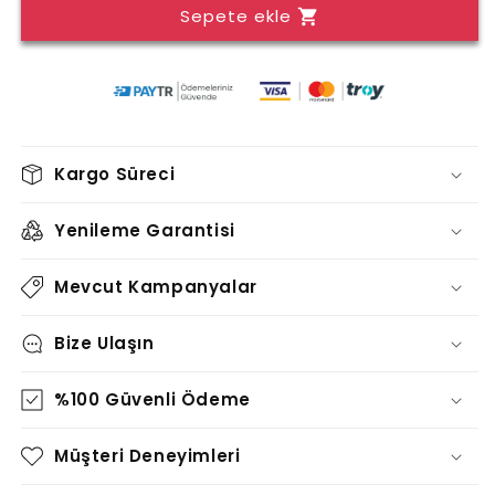
Sepete ekle
TABLO
TABLO
-
-
TT1706
TT1706
için
için
adedi
adedi
azaltın
artırın
Kargo Süreci
Yenileme Garantisi
Mevcut Kampanyalar
Bize Ulaşın
%100 Güvenli Ödeme
Müşteri Deneyimleri