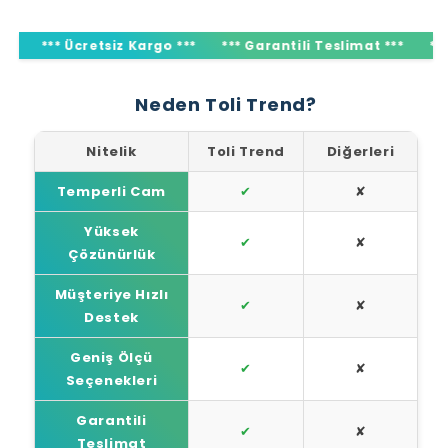
*** Ücretsiz Kargo ***
*** Garantili Teslimat ***
*** Üc
Neden Toli Trend?
Nitelik
Toli Trend
Diğerleri
Temperli Cam
✔
✘
Yüksek
✔
✘
Çözünürlük
Müşteriye Hızlı
✔
✘
Destek
Geniş Ölçü
✔
✘
Seçenekleri
Garantili
✔
✘
Teslimat