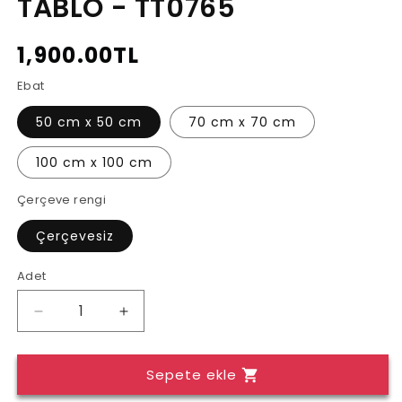
TABLO - TT0765
Normal
1,900.00TL
fiyat
Ebat
50 cm x 50 cm
70 cm x 70 cm
100 cm x 100 cm
Çerçeve rengi
Çerçevesiz
Adet
Adet
DEKORATİF
DEKORATİF
KARE
KARE
CAM
CAM
Sepete ekle
TABLO
TABLO
-
-