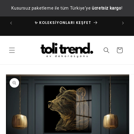
İçeriğe
Kusursuz paketleme ile tüm Türkiye'ye
ücretsiz kargo
!
atla
✨ KOLEKSİYONLARI KEŞFET
✧
Sepet
Ürün
bilgisine
atla