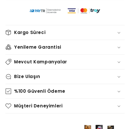
TT0765
TT0765
için
için
adedi
adedi
azaltın
artırın
Kargo Süreci
Yenileme Garantisi
Mevcut Kampanyalar
Bize Ulaşın
%100 Güvenli Ödeme
Müşteri Deneyimleri