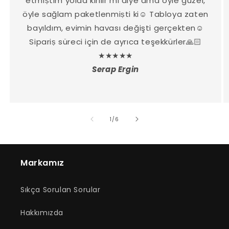
etmiṣtim yolda kırılır mı diye ama öyle güzel,
öyle sağlam paketlenmiṣti ki☺️ Tabloya zaten
bayıldım, evimin havası değişti gerçekten☺️
Sipariṣ süreci için de ayrıca teşekkürler🙏🏻
★★★★★
Serap Ergin
/
1
/
6
Markamız
Sıkça Sorulan Sorular
Hakkımızda