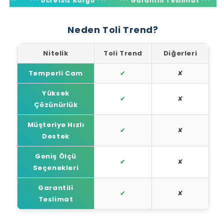
*
*** Ücretsiz Kargo ***
*** Garantili Teslimat ***
*** 
Neden Toli Trend?
Nitelik
Toli Trend
Diğerleri
Temperli Cam
✔
✘
Yüksek
✔
✘
Çözünürlük
Müşteriye Hızlı
✔
✘
Destek
Geniş Ölçü
✔
✘
Seçenekleri
Garantili
✔
✘
Teslimat