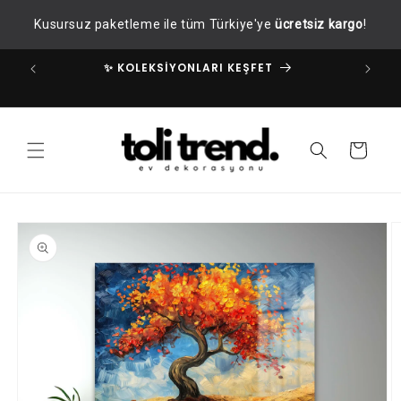
İçeriğe
Kusursuz paketleme ile tüm Türkiye'ye
ücretsiz kargo
!
atla
✨ KOLEKSİYONLARI KEŞFET
✧
Sepet
Ürün
bilgisine
atla