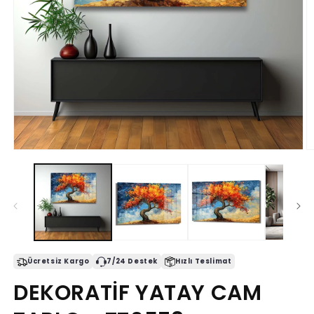
Medya
M
1
2
modda
m
oynatın
o
Ücretsiz Kargo
7/24 Destek
Hızlı Teslimat
DEKORATİF YATAY CAM