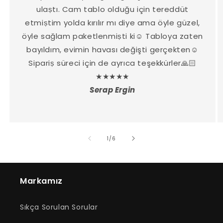
ulaṣtı. Cam tablo olduğu için tereddüt
etmiṣtim yolda kırılır mı diye ama öyle güzel,
öyle sağlam paketlenmiṣti ki☺️ Tabloya zaten
bayıldım, evimin havası değişti gerçekten☺️
Sipariṣ süreci için de ayrıca teşekkürler🙏🏻
★★★★★
Serap Ergin
/
1
/
6
Markamız
Sıkça Sorulan Sorular