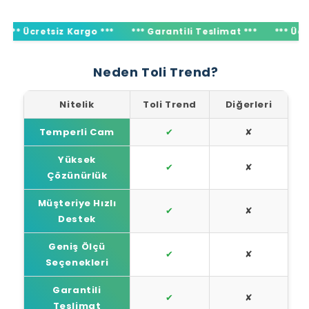
*** Ücretsiz Kargo ***
*** Garantili Teslimat ***
*** Üc
Neden Toli Trend?
Nitelik
Toli Trend
Diğerleri
Temperli Cam
✔
✘
Yüksek
✔
✘
Çözünürlük
Müşteriye Hızlı
✔
✘
Destek
Geniş Ölçü
✔
✘
Seçenekleri
Garantili
✔
✘
Teslimat