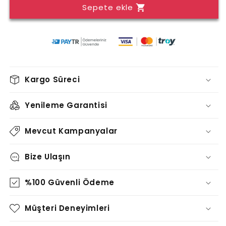
Sepete ekle
TABLO
TABLO
-
-
TT0578
TT0578
için
için
adedi
adedi
azaltın
artırın
Kargo Süreci
Yenileme Garantisi
Mevcut Kampanyalar
Bize Ulaşın
%100 Güvenli Ödeme
Müşteri Deneyimleri