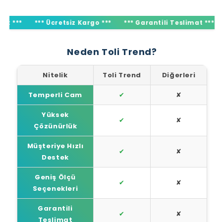
***
*** Ücretsiz Kargo ***
*** Garantili Teslimat ***
**
Neden Toli Trend?
Nitelik
Toli Trend
Diğerleri
Temperli Cam
✔
✘
Yüksek
✔
✘
Çözünürlük
Müşteriye Hızlı
✔
✘
Destek
Geniş Ölçü
✔
✘
Seçenekleri
Garantili
✔
✘
Teslimat