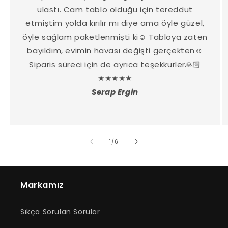
ulaṣtı. Cam tablo olduğu için tereddüt
etmiṣtim yolda kırılır mı diye ama öyle güzel,
öyle sağlam paketlenmiṣti ki☺️ Tabloya zaten
bayıldım, evimin havası değişti gerçekten☺️
Sipariṣ süreci için de ayrıca teşekkürler🙏🏻
★★★★★
Serap Ergin
/
1
/
6
Markamız
Sıkça Sorulan Sorular