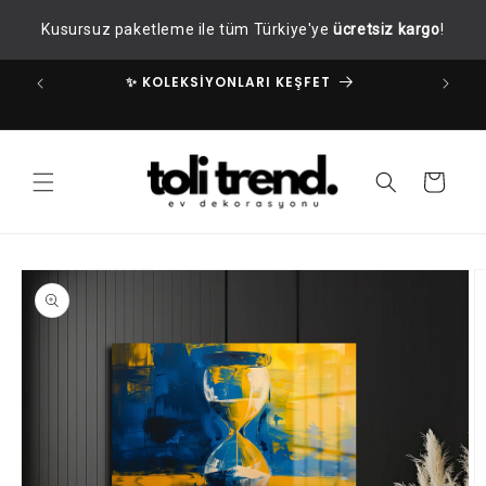
İçeriğe
Kusursuz paketleme ile tüm Türkiye'ye
ücretsiz kargo
!
atla
✨ KOLEKSİYONLARI KEŞFET
✧
Sepet
Ürün
bilgisine
atla