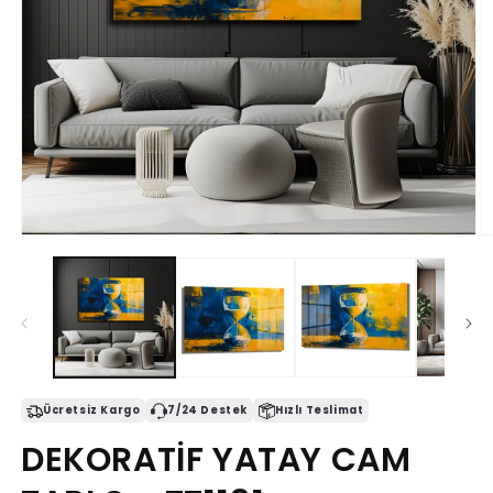
Medya
M
1
2
modda
m
oynatın
o
Ücretsiz Kargo
7/24 Destek
Hızlı Teslimat
DEKORATİF YATAY CAM