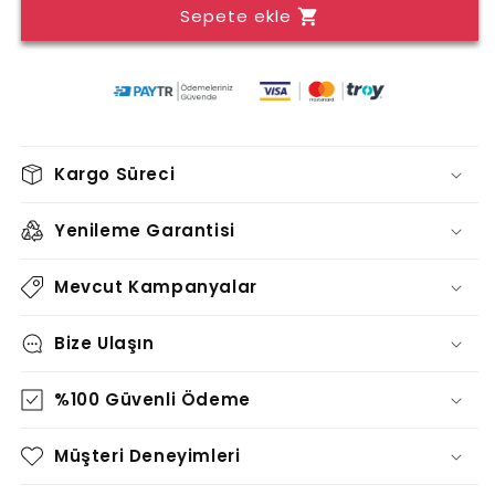
Sepete ekle
TABLO
TABLO
-
-
TT1181
TT1181
için
için
adedi
adedi
azaltın
artırın
Kargo Süreci
Yenileme Garantisi
Mevcut Kampanyalar
Bize Ulaşın
%100 Güvenli Ödeme
Müşteri Deneyimleri